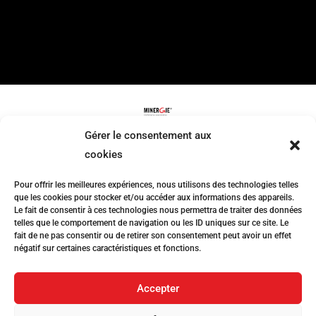
Gérer le consentement aux
cookies
Contact
Pour offrir les meilleures expériences, nous utilisons des technologies telles
que les cookies pour stocker et/ou accéder aux informations des appareils.
Le fait de consentir à ces technologies nous permettra de traiter des données
Mail
: info(at)trovatelli.ch
telles que le comportement de navigation ou les ID uniques sur ce site. Le
fait de ne pas consentir ou de retirer son consentement peut avoir un effet
Téléphone
:
+41 21 625 25 47
négatif sur certaines caractéristiques et fonctions.
Adresse
:
Chemin du Bré 19, 1023 Crissier
Accepter
© 2025 – Trovatelli Architecture SA